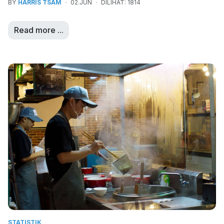
BY
HARRIS TSAM
02.JUN
DILIHAT: 1814
Read more ...
STATISTIK