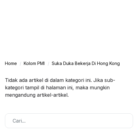
Home
Kolom PMI
Suka Duka Bekerja Di Hong Kong
Tidak ada artikel di dalam kategori ini. Jika sub-
kategori tampil di halaman ini, maka mungkin
mengandung artikel-artikel.