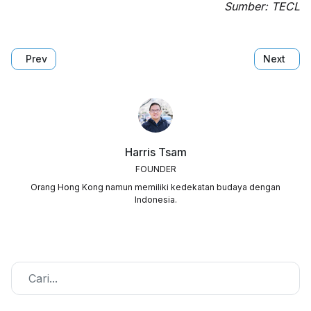
Sumber: TECL
Previous article: Peak Tram Di Hong Kong Akan Buka Kemba
Next arti
Prev
Next
Harris Tsam
FOUNDER
Orang Hong Kong namun memiliki kedekatan budaya dengan
Indonesia.