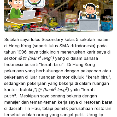
Setelah saya lulus Secondary kelas 5 sekolah malam
di Hong Kong (seperti lulus SMA di Indonesia) pada
tahun 1996, saya tidak ingin meneruskan karir saya di
4
5
sektor
藍領
(laam
leng
)
yang di dalam bahasa
Indonesia berarti "kerah biru". Di Hong Kong
pekerjaan yang berhubungan dengan pelayanan atau
pekerjaan di luar ruangan kantor dijuluki "kerah biru",
sedangkan pekerjaan yang bekerja di dalam ruangan
6
5
kantor dijuluki
白領
(baak
leng
)
yaitu "kerah
putih". Meskipun saya senang bekerja dengan
manajer dan teman-teman kerja saya di restoran barat
di daerah Tin Hau, tetapi pemilik perusahaan restoran
tersebut adalah orang yang sangat pelit. Uang tip