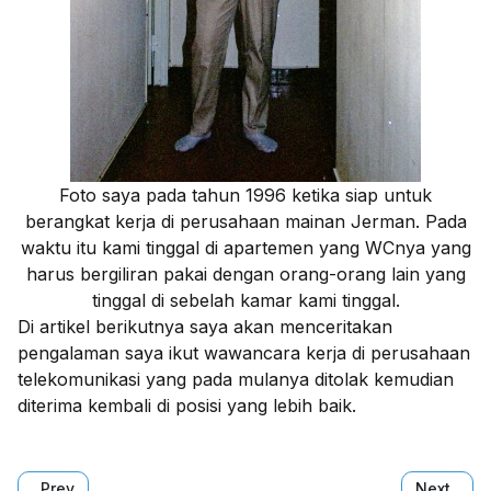
Foto saya pada tahun 1996 ketika siap untuk
berangkat kerja di perusahaan mainan Jerman. Pada
waktu itu kami tinggal di apartemen yang WCnya yang
harus bergiliran pakai dengan orang-orang lain yang
tinggal di sebelah kamar kami tinggal.
Di artikel berikutnya saya akan menceritakan
pengalaman saya ikut wawancara kerja di perusahaan
telekomunikasi yang pada mulanya ditolak kemudian
diterima kembali di posisi yang lebih baik.
Previous article: Tentang Penulis: #31 Beli Kamera Profesi
Next arti
Prev
Next