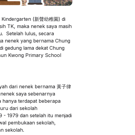
ng Kindergarten (新聲幼稚園) di
asih TK, maka nenek saya masih
 Setelah lulus, secara
arga nenek yang bernama Chung
di gedung lama dekat Chung
Chun Kwong Primary School
h ayah dari nenek bernama 黃子律
an nenek saya sebenarnya
ya hanya terdapat beberapa
uru dari sekolah
 - 1979 dan setelah itu menjadi
 awal pembukaan sekolah,
n sekolah.