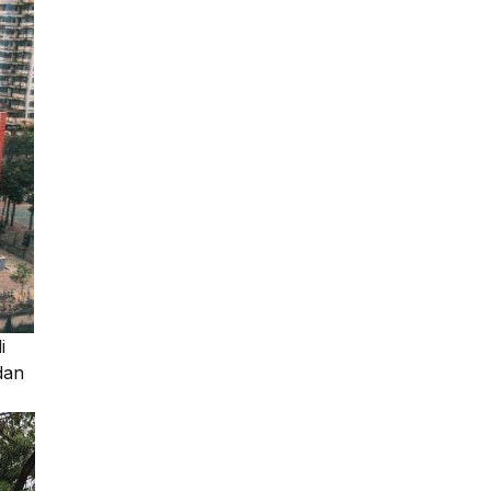
i
dan