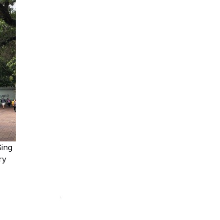
ing
ry