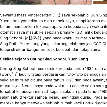
Sewaktu masa Kindergarten (TK) saya sekolah di Sun Si
Yuen Long yang dibuka oleh nenek saya, tetapi karena m
belum memberikan tekanan apa-apa kepada saya waktu itu.
otomatis saya masuk ke sekolah primary (SD) milik kelu
Sing School (鐘聲學校) yang pada waktu itu masih terletak 
Sing Path, Yuen Long yang sekarang telah menjadi CCC 
tetapi struktur bangunan tidak berubah dan tetap sama.
Sekilas sejarah Chung Sing School, Yuen Long
Chung Sing School resmi didirikan pada tahun 1934 ole
4
2
6
(wong
ji
leut
), tetapi berdasarkan foto-foto peninggal
sekolah ini telah dibuka pada tahun 1923 dan pada awaln
murid saja. Nenek saya pada waktu itu adalah salah satu g
tersebut kemudian menjadi kepala sekolah pada tahun 1969
salah satu direktur sampai beliau meninggal dunia. Pada
mereka hanya menyewa sebuah rumah kecil untuk dijadika