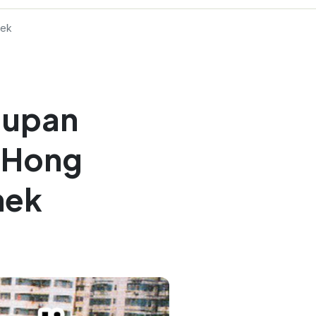
nek
dupan
 Hong
nek